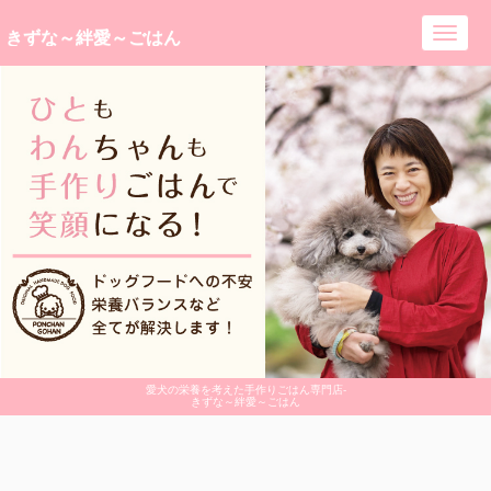
きずな～絆愛～ごはん
Toggl
navig
愛犬の栄養を考えた手作りごはん専門店-
きずな～絆愛～ごはん