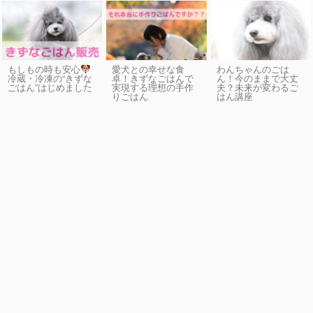
もしもの時も安心
愛犬との幸せな食
わんちゃんのごは
卓！きずなごはんで
ん！今のままで大丈
冷蔵・冷凍の“きずな
実現する理想の手作
夫？未来が変わるご
ごはん”はじめました
りごはん
はん講座