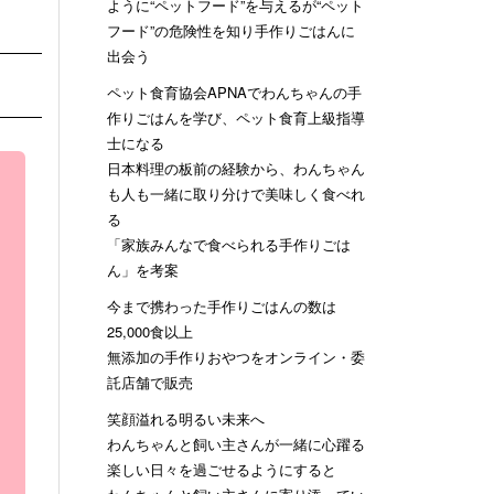
ように“ペットフード”を与えるが“ペット
フード”の危険性を知り手作りごはんに
出会う
ペット食育協会APNAでわんちゃんの手
作りごはんを学び、ペット食育上級指導
士になる
日本料理の板前の経験から、わんちゃん
も人も一緒に取り分けで美味しく食べれ
る
「家族みんなで食べられる手作りごは
ん」を考案
今まで携わった手作りごはんの数は
25,000食以上
無添加の手作りおやつをオンライン・委
託店舗で販売
笑顔溢れる明るい未来へ
わんちゃんと飼い主さんが一緒に心躍る
楽しい日々を過ごせるようにすると