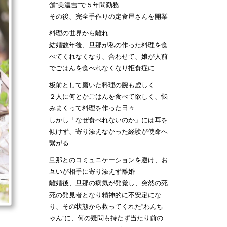
舗”美濃吉”で５年間勤務
その後、完全手作りの定食屋さんを開業
料理の世界から離れ
結婚数年後、旦那が私の作った料理を食
べてくれなくなり、合わせて、娘が人前
でごはんを食べれなくなり拒食症に
板前として磨いた料理の腕も虚しく
２人に何とかごはんを食べて欲しく、悩
みまくって料理を作った日々
しかし「なぜ食べれないのか」には耳を
傾けず、寄り添えなかった経験が使命へ
繋がる
旦那とのコミュニケーションを避け、お
互いが相手に寄り添えず離婚
離婚後、旦那の病気が発覚し、突然の死
死の発見者となり精神的に不安定にな
り、その状態から救ってくれた”わんち
ゃん”に、何の疑問も持たず当たり前の