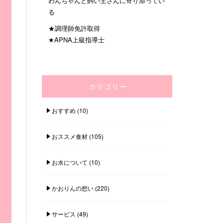
わんちゃんと飼い主さんに寄り添ってい
る
★調理師免許取得
★APNA上級指導士
カテゴリー
おすすめ
(10)
おススメ食材
(105)
お水について
(10)
かおりんの想い
(220)
サービス
(49)