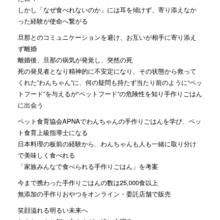
しかし「なぜ食べれないのか」には耳を傾けず、寄り添えなか
った経験が使命へ繋がる
旦那とのコミュニケーションを避け、お互いが相手に寄り添え
ず離婚
離婚後、旦那の病気が発覚し、突然の死
死の発見者となり精神的に不安定になり、その状態から救って
くれた”わんちゃん”に、何の疑問も持たず当たり前のように“ペッ
トフード”を与えるが“ペットフード”の危険性を知り手作りごはん
に出会う
ペット食育協会APNAでわんちゃんの手作りごはんを学び、ペッ
ト食育上級指導士になる
日本料理の板前の経験から、わんちゃんも人も一緒に取り分け
で美味しく食べれる
「家族みんなで食べられる手作りごはん」を考案
今まで携わった手作りごはんの数は25,000食以上
無添加の手作りおやつをオンライン・委託店舗で販売
笑顔溢れる明るい未来へ