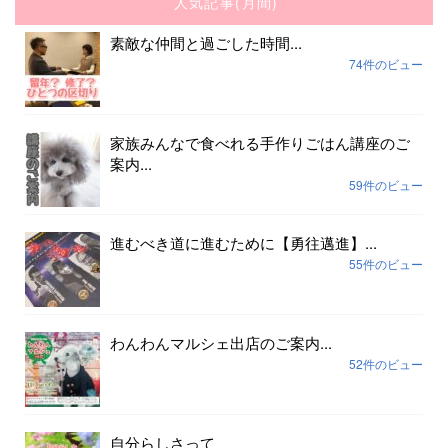
人気記事(月間)
素敵な仲間と過ごした時間...
74件のビュー
家族みんなで食べれる手作りごはん講座のご
案内...
59件のビュー
進むべき道に進むために【勇往邁進】...
55件のビュー
わんわんマルシェ出店のご案内...
52件のビュー
自分らしさって