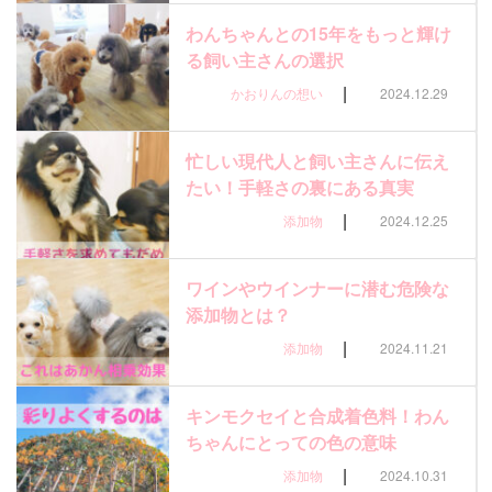
わんちゃんとの15年をもっと輝け
る飼い主さんの選択
|
かおりんの想い
2024.12.29
忙しい現代人と飼い主さんに伝え
たい！手軽さの裏にある真実
|
添加物
2024.12.25
ワインやウインナーに潜む危険な
添加物とは？
|
添加物
2024.11.21
キンモクセイと合成着色料！わん
ちゃんにとっての色の意味
|
添加物
2024.10.31