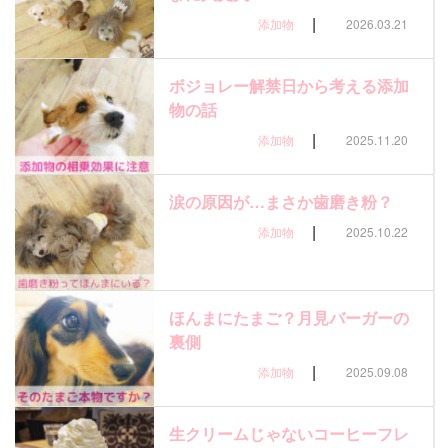
|
添加物
2026.03.21
ボジョレー解禁日から考える添加
物の話
|
添加物
2025.11.20
涙の原因が…まさか歯磨き粉？
|
添加物
2025.10.22
ほんまにたまご？月見バーガーの
裏側
|
添加物
2025.09.08
生クリームじゃないコーヒーフレ