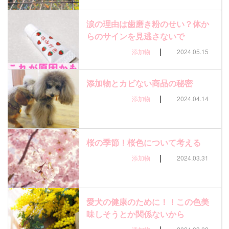
涙の理由は歯磨き粉のせい？体か
らのサインを見逃さないで
|
添加物
2024.05.15
添加物とカビない商品の秘密
|
添加物
2024.04.14
桜の季節！桜色について考える
|
添加物
2024.03.31
愛犬の健康のために！！この色美
味しそうとか関係ないから