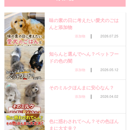
味の素の日に考えたい愛犬のごは
んと添加物
|
添加物
2026.07.25
知らんと選んでへん？ペットフー
ドの色の闇
|
添加物
2026.05.12
そのミルクほんまに安心なん？
|
添加物
2026.04.02
色に惑わされてへん？その色ほん
まに大丈夫？