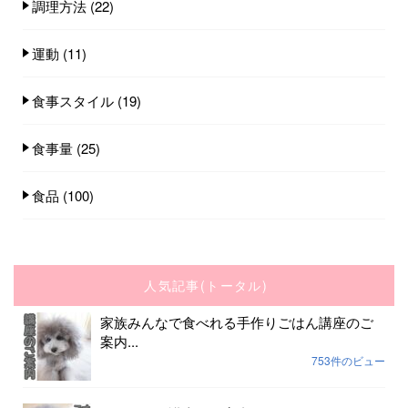
調理方法
(22)
運動
(11)
食事スタイル
(19)
食事量
(25)
食品
(100)
人気記事(トータル)
家族みんなで食べれる手作りごはん講座のご
案内...
753件のビュー