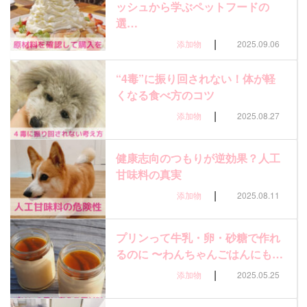
ッシュから学ぶペットフードの
選…
|
添加物
2025.09.06
“4毒”に振り回されない！体が軽
くなる食べ方のコツ
|
添加物
2025.08.27
健康志向のつもりが逆効果？人工
甘味料の真実
|
添加物
2025.08.11
プリンって牛乳・卵・砂糖で作れ
るのに 〜わんちゃんごはんにも…
|
添加物
2025.05.25