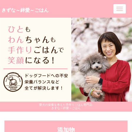
きずな～絆愛～ごはん
Toggl
navig
愛犬の栄養を考えた手作りごはん専門店-
きずな～絆愛～ごはん
添加物