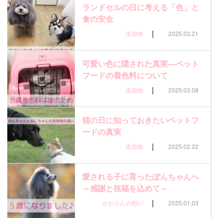
ランドセルの日に考える「色」と
食の安全
|
添加物
2025.03.21
可愛い色に隠された真実—ペット
フードの着色料について
|
添加物
2025.03.08
猫の日に知っておきたいペットフ
ードの真実
|
添加物
2025.02.22
愛される子に育ったぽんちゃんへ
～感謝と祝福を込めて～
|
かおりんの想い
2025.01.03