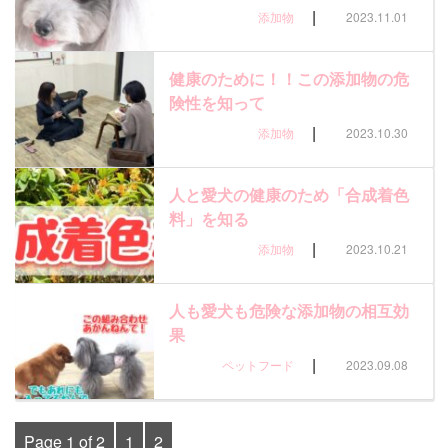
|
添加物
2023.11.01
健康のために！！この添加物の危
険性を知って
|
添加物
2023.10.30
人と愛犬の健康のため「合成着色
料」を知る
|
添加物
2023.10.21
人も愛犬も危険な添加物の相互効
果
|
ペットフード
2023.09.08
Page 1 of 2
1
2