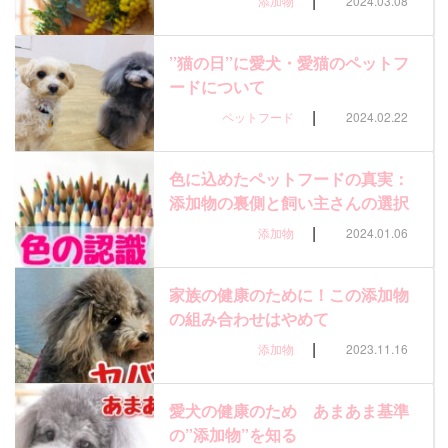
|
添加物
2024.03.08
’’猫の日’’に愛犬・愛猫のペットフ
ードについて
|
ペットフード
2024.02.22
色に込めたペットフードの真実：
添加物の裏側と飼い主さんの選択
|
添加物
2024.01.06
家族の健康のために！この添加物
の組み合わせはやめて
|
添加物
2023.11.16
愛犬の健康のため あまあま基準
の”添加物”を知る