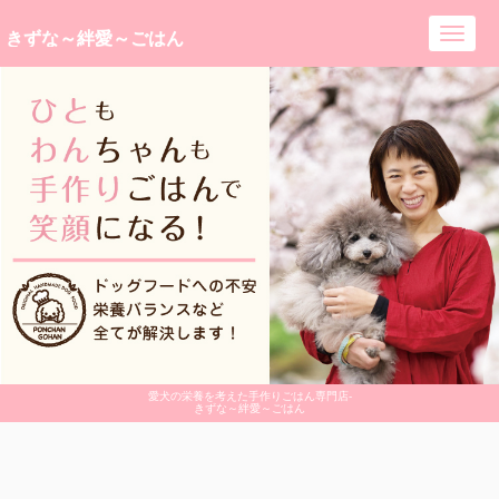
きずな～絆愛～ごはん
Toggl
navig
愛犬の栄養を考えた手作りごはん専門店-
きずな～絆愛～ごはん