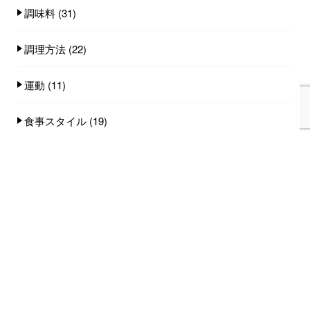
調味料
(31)
調理方法
(22)
運動
(11)
食事スタイル
(19)
食事量
(25)
食品
(100)
人気記事(トータル)
家族みんなで食べれる手作りごはん講座のご
案内...