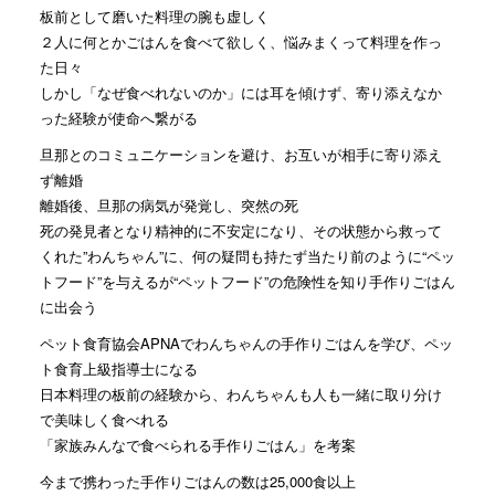
板前として磨いた料理の腕も虚しく
２人に何とかごはんを食べて欲しく、悩みまくって料理を作っ
た日々
しかし「なぜ食べれないのか」には耳を傾けず、寄り添えなか
った経験が使命へ繋がる
旦那とのコミュニケーションを避け、お互いが相手に寄り添え
ず離婚
離婚後、旦那の病気が発覚し、突然の死
死の発見者となり精神的に不安定になり、その状態から救って
くれた”わんちゃん”に、何の疑問も持たず当たり前のように“ペッ
トフード”を与えるが“ペットフード”の危険性を知り手作りごはん
に出会う
ペット食育協会APNAでわんちゃんの手作りごはんを学び、ペッ
ト食育上級指導士になる
日本料理の板前の経験から、わんちゃんも人も一緒に取り分け
で美味しく食べれる
「家族みんなで食べられる手作りごはん」を考案
今まで携わった手作りごはんの数は25,000食以上