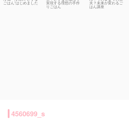
実現する理想の手作
夫？未来が変わるご
ごはん”はじめました
りごはん
はん講座
4560699_s