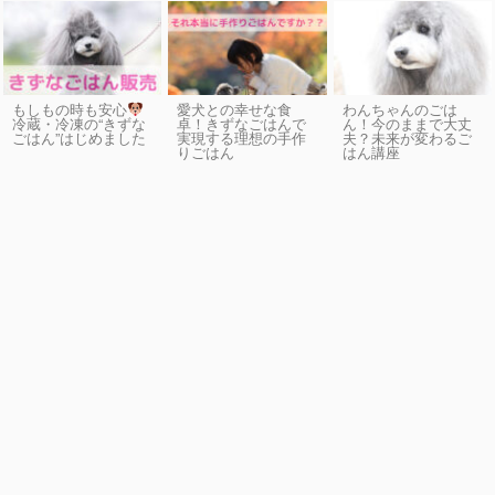
もしもの時も安心
愛犬との幸せな食
わんちゃんのごは
卓！きずなごはんで
ん！今のままで大丈
冷蔵・冷凍の“きずな
実現する理想の手作
夫？未来が変わるご
ごはん”はじめました
りごはん
はん講座